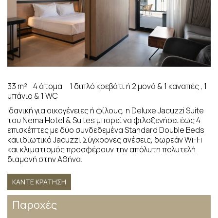
33 m²
4 άτομα
1 διπλό κρεβάτι ή 2 μονά & 1 καναπές , 1
μπάνιο & 1 WC
Ιδανική για οικογένειες ή φίλους, η Deluxe Jacuzzi Suite
του Nema Hotel & Suites μπορεί να φιλοξενήσει έως 4
επισκέπτες με δύο συνδεδεμένα Standard Double Beds
και ιδιωτικό Jacuzzi. Σύγχρονες ανέσεις, δωρεάν Wi-Fi
και κλιματισμός προσφέρουν την απόλυτη πολυτελή
διαμονή στην Αθήνα.
ΚΆΝΤΕ ΚΡΆΤΗΣΗ
Παροχές