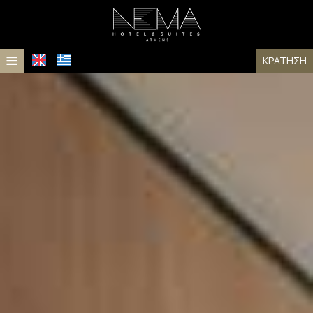
≡
ΚΡΆΤΗΣΗ
ΑΡΧΙΚΉ
ΤΟΠΟΘΕΣΊΑ
ΔΙΑΜΟΝΉ
Διαμονή
ΠΑΡΟΧΈΣ
ΦΩΤΟΓΡΑΦΊΕΣ
Δωμάτια
ΒΡΑΒΕΊΑ
Σουίτες
FAQ
ΕΠΙΚΟΙΝΩΝΊΑ