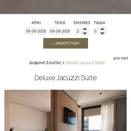
ΑΡΧΉ
ΤΈΛΟΣ
ΕΝΉΛΙΚΕΣ
ΠΑΙΔΙΆ
→ ΑΝΑΖΉΤΗΣΗ
prev
next
Διαμονή
Σουίτες
»
Deluxe Jacuzzi Suite
Deluxe Jacuzzi Suite