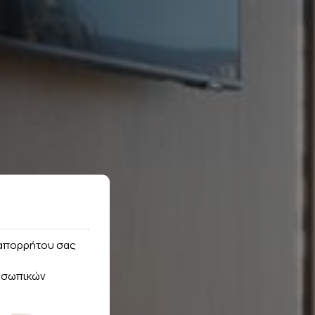
ς απορρήτου σας
οσωπικών