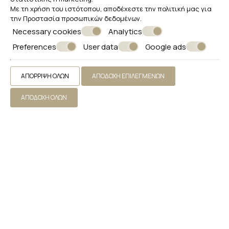
Γραφείο
Με τη χρήση του ιστότοπου, αποδέχεστε την πολιτική μας για
την
Προστασία προσωπικών δεδομένων
.
ΖΉΤΗΣΗ
Necessary cookies
Analytics
Preferences
User data
Google ads
ΑΠΌΡΡΙΨΗ ΌΛΩΝ
ΑΠΟΔΟΧΉ ΕΠΙΛΕΓΜΈΝΩΝ
ΑΠΟΔΟΧΉ ΌΛΩΝ