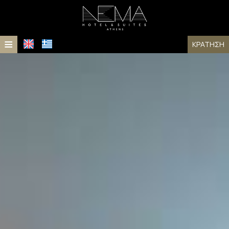
≡
ΚΡΆΤΗΣΗ
ΑΡΧΙΚΉ
ΤΟΠΟΘΕΣΊΑ
ΔΙΑΜΟΝΉ
Διαμονή
ΠΑΡΟΧΈΣ
ΦΩΤΟΓΡΑΦΊΕΣ
Δωμάτια
ΒΡΑΒΕΊΑ
Σουίτες
FAQ
ΕΠΙΚΟΙΝΩΝΊΑ