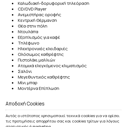
Καλωδιακή-δορυφορική τηλεόραση
CD/DVD Player
Ανεμιστήρας οροφής
Κεντρική Θέρμανση
Θέα στην πόλη
Ντουλάπα
Εξοπλισμός για καφέ
Τηλέφωνο
Ηλεκτρονικές κλειδαριές
Ολόσωμος καθρέφτης
Πιστολάκι μαλλιών
Ατομικά ελεγχόμενος κλιματισμός
Σαλόνι
Μεγεθυντικός καθρέφτης
Μίνι μπαρ
Μοντέρνα Επίπλωση
Κανάλια για ταινίες και αθλητικά
Ταινίες κατ' απαίτηση / Πληρωμή ανά προβολή
Αποδοχή Cookies
Μουσική
Πρίζα για ξυριστική μηχανή
Αυτός ο ιστότοπος χρησιμοποιεί τεχνικά cookies για να ορίσει
Χρηματοκιβώτιο
τις προτιμήσεις απορρήτου σας και cookies τρίτων για λόγους
Ηχομονωτικά παράθυρα
στατιστικής ή marketing.