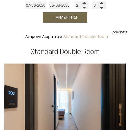
→ ΑΝΑΖΉΤΗΣΗ
prev
next
Διαμονή
Δωμάτια
»
Standard Double Room
Standard Double Room